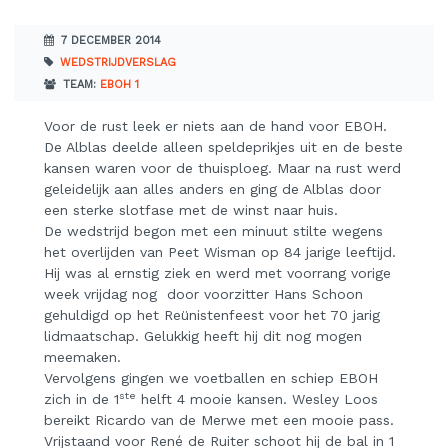
7 DECEMBER 2014
WEDSTRIJDVERSLAG
TEAM:
EBOH 1
Voor de rust leek er niets aan de hand voor EBOH.
De Alblas deelde alleen speldeprikjes uit en de beste
kansen waren voor de thuisploeg. Maar na rust werd
geleidelijk aan alles anders en ging de Alblas door
een sterke slotfase met de winst naar huis.
De wedstrijd begon met een minuut stilte wegens
het overlijden van Peet Wisman op 84 jarige leeftijd.
Hij was al ernstig ziek en werd met voorrang vorige
week vrijdag nog door voorzitter Hans Schoon
gehuldigd op het Reünistenfeest voor het 70 jarig
lidmaatschap. Gelukkig heeft hij dit nog mogen
meemaken.
Vervolgens gingen we voetballen en schiep EBOH
ste
zich in de 1
helft 4 mooie kansen. Wesley Loos
bereikt Ricardo van de Merwe met een mooie pass.
Vrijstaand voor René de Ruiter schoot hij de bal in 1