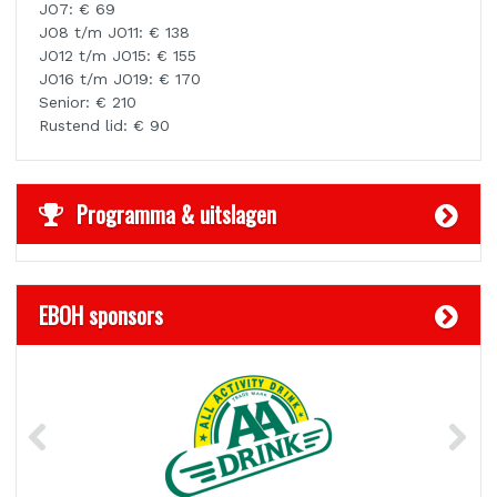
JO7: € 69
JO8 t/m JO11: € 138
JO12 t/m JO15: € 155
JO16 t/m JO19: € 170
Senior: € 210
Rustend lid:
€ 90
Programma & uitslagen
EBOH sponsors