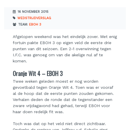
16 NOVEMBER 2015
WEDSTRIJDVERSLAG
TEAM:
EBOH 3
Afgelopen weekend was het eindelijk zover. Met enig
fortuin pakte EBOH 3 op eigen veld de eerste drie
punten van dit seizoen. Een 2-1 overwinning tegen
I.F.C. was genoeg om van die akelige nul af te
komen.
Oranje Wit 4 – EBOH 3
Twee weken geleden moest er nog worden
gevoetbald tegen Oranje Wit 4. Toen was er vooraf
al de hoop dat de eerste punten zouden gekomen.
Verhalen deden de ronde dat de tegenstander een
zware vrijdagavond had gehad, terwijl EBOH voor
haar doen redelijk fit was.
Toch was dat op het veld niet direct zichtbaar.
Ondanks de rentree van Jeffrey v.d. Schalie ging