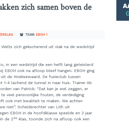
kken zich samen boven de
VERSLAG
TEAM:
EBOH 1
 Welts zich gekscherend uit vlak na de wedstrijd
 zo, in een wedstrijd die een helft lang geteisterd
bij EBOH ook na afloop bleef hangen. EBOH ging
 uit de Hoeksewaard. De fusieclub tussen
1-4 lachend de tunnel in naar huis. Trainer Ab
orden van Patrick: “Dat kan je wel zeggen, er
te veel persoonlijke fouten, de verdediging
eft ook met kwaliteit te maken. We achten
e niet”. Scheidsrechter van Lith uit
tegen EBOH in de hoofdklasse speelde en 3 jaar
de
in de 2
klas, toonde zich na afloop ook een