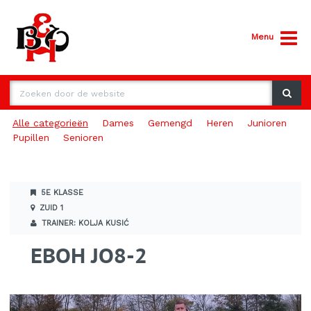
Menu
Alle categorieën
Dames
Gemengd
Heren
Junioren
Pupillen
Senioren
5E KLASSE
ZUID 1
TRAINER: KOLJA KUSIĆ
EBOH JO8-2