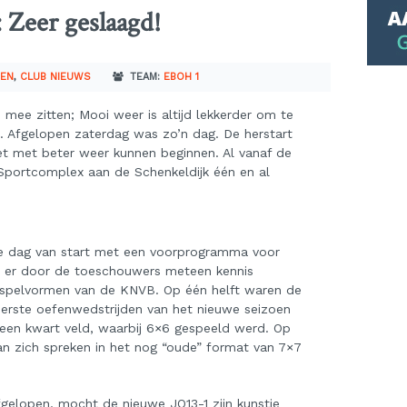
 Zeer geslaagd!
TEN
,
CLUB NIEUWS
TEAM:
EBOH 1
mee zitten; Mooi weer is altijd lekkerder om te
n. Afgelopen zaterdag was zo’n dag. De herstart
et met beter weer kunnen beginnen. Al vanaf de
portcomplex aan de Schenkeldijk één en al
e dag van start met een voorprogramma voor
n er door de toeschouwers meteen kennis
spelvormen van de KNVB. Op één helft waren de
erste oefenwedstrijden van het nieuwe seizoen
 een kwart veld, waarbij 6×6 gespeeld werd. Op
an zich spreken in het nog “oude” format van 7×7
gelopen, mocht de nieuwe JO13-1 zijn kunstje