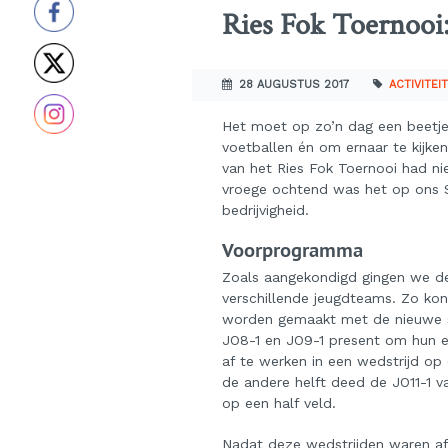
Ries Fok Toernooi:
28 AUGUSTUS 2017
ACTIVITEI
Het moet op zo’n dag een beetje 
voetballen én om ernaar te kijke
van het Ries Fok Toernooi had ni
vroege ochtend was het op ons S
bedrijvigheid.
Voorprogramma
Zoals aangekondigd gingen we d
verschillende jeugdteams. Zo ko
worden gemaakt met de nieuwe 
JO8-1 en JO9-1 present om hun e
af te werken in een wedstrijd op
de andere helft deed de JO11-1 v
op een half veld.
Nadat deze wedstrijden waren af