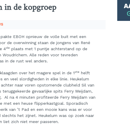
h in de kopgroep
WS
n pakte EBOH opnieuw de volle buit met een
or de overwinning staan de jongens van René
de
e 4
plaats met 1 puntje achterstand op de
n Woudrichem. Alle reden voor tevreden
s in de rust wel anders.
ste
laagden over het magere spel in de 1
helft
es en veel slordigheden in elke linie. Heukelum
n achter naar voren opstomende clubheld Sil van
 teruggekeerde gevaarlijke spits Ferry Meijdam,
. Al na 4 minuten profiteerde Ferry Meijdam van
ie met een heuse flipperkastgoal. Sporadisch
rik van ’t Pad en een mooie kans was er voor
d slechts het zijnet. Heukelum was op zoek naar
liet zich niet meer passeren.