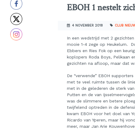
EBOH 1 nestelt zic
4 NOVEMBER 2018
CLUB NIEU
In een wedstrijd met 2 gezichte
mooie 1-4 zege op Heukelum. Do
Ebbers en Ries Fok op een keurig
koplopers Roda Boys, Pelikaan e
gezichten na afloop, maar dat wa
De “verwende” EBOH supporters k
met te veel ruimte tussen de lini
met in de gelederen de sterk va
Putten en de van Ijsselmeervogels
was de slimmere en betere ploeg
twijfelend optreden in de defens
kwam EBOH voor het doel van Yoe
Ricardo van Yperen, maar hij von
meer, maar Jan Arie Kouwenhoven 