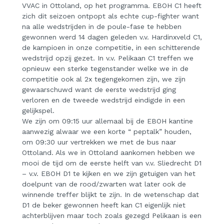
VVAC in Ottoland, op het programma. EBOH C1 heeft
zich dit seizoen ontpopt als echte cup-fighter want
na alle wedstrijden in de poule-fase te hebben
gewonnen werd 14 dagen geleden v.v. Hardinxveld C1,
de kampioen in onze competitie, in een schitterende
wedstrijd opzij gezet.
In v.v. Pelikaan C1 treffen we
opnieuw een sterke tegenstander welke we in de
competitie ook al 2x tegengekomen zijn, we zijn
gewaarschuwd want de eerste wedstrijd ging
verloren en de tweede wedstrijd eindigde in een
gelijkspel.
We zijn om 09:15 uur allemaal bij de EBOH kantine
aanwezig alwaar we een korte “ peptalk” houden,
om 09:30 uur vertrekken we met de bus naar
Ottoland. Als we in Ottoland aankomen hebben we
mooi de tijd om de eerste helft van v.v. Sliedrecht D1
– v.v. EBOH D1 te kijken en we zijn getuigen van het
doelpunt van de rood/zwarten wat later ook de
winnende treffer blijkt te zijn. In de wetenschap dat
D1 de beker gewonnen heeft kan C1 eigenlijk niet
achterblijven maar toch zoals gezegd Pelikaan is een