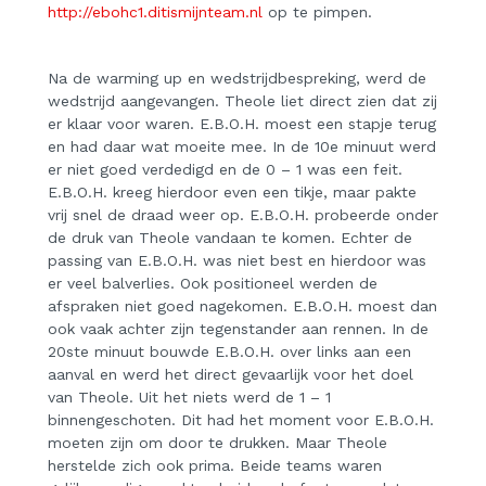
http://ebohc1.ditismijnteam.nl
op te pimpen.
Na de warming up en wedstrijdbespreking, werd de
wedstrijd aangevangen. Theole liet direct zien dat zij
er klaar voor waren. E.B.O.H. moest een stapje terug
en had daar wat moeite mee. In de 10e minuut werd
er niet goed verdedigd en de 0 – 1 was een feit.
E.B.O.H. kreeg hierdoor even een tikje, maar pakte
vrij snel de draad weer op. E.B.O.H. probeerde onder
de druk van Theole vandaan te komen. Echter de
passing van E.B.O.H. was niet best en hierdoor was
er veel balverlies. Ook positioneel werden de
afspraken niet goed nagekomen. E.B.O.H. moest dan
ook vaak achter zijn tegenstander aan rennen. In de
20ste minuut bouwde E.B.O.H. over links aan een
aanval en werd het direct gevaarlijk voor het doel
van Theole. Uit het niets werd de 1 – 1
binnengeschoten. Dit had het moment voor E.B.O.H.
moeten zijn om door te drukken. Maar Theole
herstelde zich ook prima. Beide teams waren