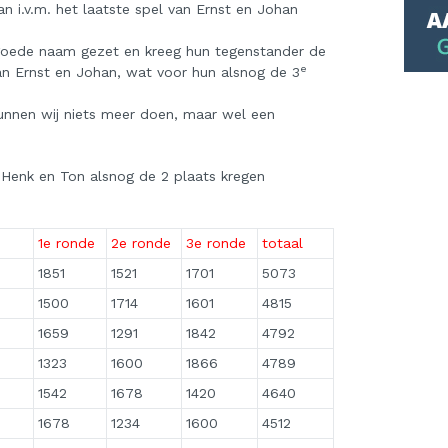
n i.v.m. het laatste spel van Ernst en Johan
e goede naam gezet en kreeg hun tegenstander de
e
an Ernst en Johan, wat voor hun alsnog de 3
 kunnen wij niets meer doen, maar wel een
Henk en Ton alsnog de 2 plaats kregen
1e ronde
2e ronde
3e ronde
totaal
1851
1521
1701
5073
1500
1714
1601
4815
1659
1291
1842
4792
1323
1600
1866
4789
1542
1678
1420
4640
1678
1234
1600
4512