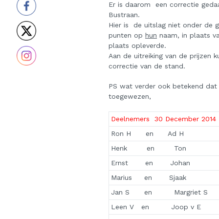
Er is daarom een correctie gedaa
Bustraan.
Hier is de uitslag niet onder d
punten op
hun
naam, in plaats v
plaats opleverde.
Aan de uitreiking van de prijzen
correctie van de stand.
PS wat verder ook betekend dat 
toegewezen,
Deelnemers 30 December 2014
Ron H en Ad H
Henk en Ton
Ernst en Johan
Marius en Sjaak
Jan S en Margriet S
Leen V en Joop v E