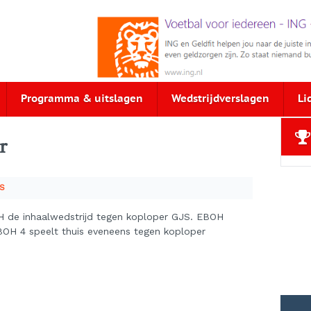
Programma & uitslagen
Wedstrijdverslagen
Li
r
S
H de inhaalwedstrijd tegen koploper GJS. EBOH
EBOH 4 speelt thuis eveneens tegen koploper