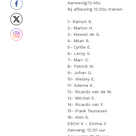
Aanwezig:12.45u
Bij afkeuring 12.00u trainen
1- Ramon B.
2- Marlon H.
3- Wessel de G.
4- Milan B.
5- Cyrille E.
6- Leroy V.
7- Marc O.
8- Patrick W.
9- Johan G.
10- Wesley E.
11- Adema K.
12- Ricardo van de M.
13- Mitchel S.
14- Ricardo van Y.
15- Frank Teunissen
16- Alen S.
EBOH 4 – Emma 3
Aanvang: 12:30 uur