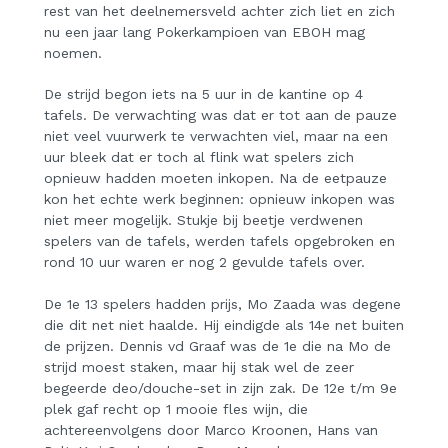
rest van het deelnemersveld achter zich liet en zich
nu een jaar lang Pokerkampioen van EBOH mag
noemen.
De strijd begon iets na 5 uur in de kantine op 4
tafels. De verwachting was dat er tot aan de pauze
niet veel vuurwerk te verwachten viel, maar na een
uur bleek dat er toch al flink wat spelers zich
opnieuw hadden moeten inkopen. Na de eetpauze
kon het echte werk beginnen: opnieuw inkopen was
niet meer mogelijk. Stukje bij beetje verdwenen
spelers van de tafels, werden tafels opgebroken en
rond 10 uur waren er nog 2 gevulde tafels over.
De 1e 13 spelers hadden prijs, Mo Zaada was degene
die dit net niet haalde. Hij eindigde als 14e net buiten
de prijzen. Dennis vd Graaf was de 1e die na Mo de
strijd moest staken, maar hij stak wel de zeer
begeerde deo/douche-set in zijn zak. De 12e t/m 9e
plek gaf recht op 1 mooie fles wijn, die
achtereenvolgens door Marco Kroonen, Hans van