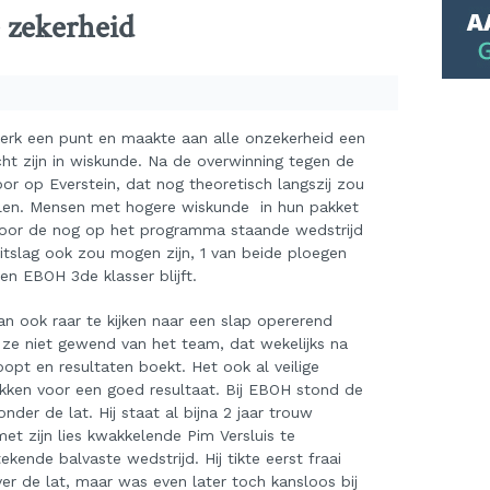
 zekerheid
kerk een punt en maakte aan alle onzekerheid een
cht zijn in wiskunde. Na de overwinning tegen de
r op Everstein, dat nog theoretisch langszij zou
len. Mensen met hogere wiskunde in hun pakket
door de nog op het programma staande wedstrijd
itslag ook zou mogen zijn, 1 van beide ploegen
 en EBOH 3
de
klasser blijft.
n ook raar te kijken naar een slap opererend
 ze niet gewend van het team, dat wekelijks na
pt en resultaten boekt. Het ook al veilige
okken voor een goed resultaat. Bij EBOH stond de
der de lat. Hij staat al bijna 2 jaar trouw
et zijn lies kwakkelende Pim Versluis te
ekende balvaste wedstrijd. Hij tikte eerst fraai
r de lat, maar was even later toch kansloos bij