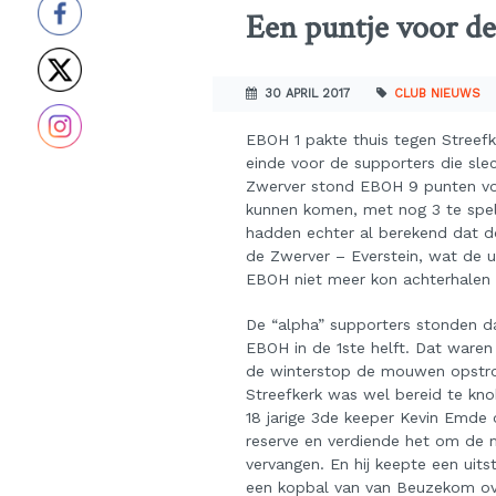
Een puntje voor de
30 APRIL 2017
CLUB NIEUWS
EBOH 1 pakte thuis tegen Streef
einde voor de supporters die sle
Zwerver stond EBOH 9 punten voo
kunnen komen, met nog 3 te spe
hadden echter al berekend dat 
de Zwerver – Everstein, wat de u
EBOH niet meer kon achterhalen
De “alpha” supporters stonden da
EBOH in de 1
ste
helft. Dat waren
de winterstop de mouwen opstroo
Streefkerk was wel bereid te kn
18 jarige 3
de
keeper Kevin Emde on
reserve en verdiende het om de m
vervangen. En hij keepte een uitst
een kopbal van van Beuzekom ove