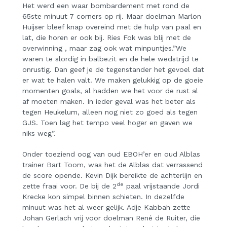
Het werd een waar bombardement met rond de
65ste minuut 7 corners op rij. Maar doelman Marlon
Huijser bleef knap overeind met de hulp van paal en
lat, die horen er ook bij. Ries Fok was blij met de
overwinning , maar zag ook wat minpuntjes.”We
waren te slordig in balbezit en de hele wedstrijd te
onrustig. Dan geef je de tegenstander het gevoel dat
er wat te halen valt. We maken gelukkig op de goeie
momenten goals, al hadden we het voor de rust al
af moeten maken. In ieder geval was het beter als
tegen Heukelum, alleen nog niet zo goed als tegen
GJS. Toen lag het tempo veel hoger en gaven we
niks weg”.
Onder toeziend oog van oud EBOH’er en oud Alblas
trainer Bart Toom, was het de Alblas dat verrassend
de score opende. Kevin Dijk bereikte de achterlijn en
de
zette fraai voor. De bij de 2
paal vrijstaande Jordi
Krecke kon simpel binnen schieten. In dezelfde
minuut was het al weer gelijk. Adje Kabbah zette
Johan Gerlach vrij voor doelman René de Ruiter, die