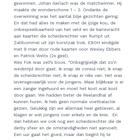
gewonnen. Johan Gerlach was de matchwinner. Hij
maakte de wonderschone 1 – 2.
Ondanks de
overwinning was het aantal blije gezichten gering.
En dat had alles te maken met de ijzige kou, de
onbespeelbaarheid van het veld en de karrevracht
aan kaarten die scheidsrechter van Rumpt uit
Zaltbommel uit zijn borstzak trok. EBOH eindigde
met 9 man door rode kaarten voor Wesley Ebbers
en Patrick Welts (2x geel).
Ries Fok was zelfs boos. “Onbegrijpelijk dat zo’n
wedstrijd door gaat. Ik snap de consul niet, ik snap
de scheidsrechter niet, ik snap er niks van. Het was
levensgevaarlijk voor de jongens. Maar blijkbaar is er
een zanger ingehuurd en moet het kost wat kost
door gaan. We hadden beter de Reelandhal af
kunnen huren. Ik heb geen normale voetbalactie
gezien. Gelukkig zijn we allemaal heel gebleven, al
klagen er wel jongens over enkels en de knie. En
dan hebben we ook nog een scheidsrechter die de
derby sfeer en de omstandigheden niet aanvoelt.
Een uur gaat het goed, maar dan begint hij te