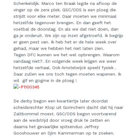
Schenkeldijk.
Marco ten Braak legde na afloop de
vinger op de zere plek. GSC/ODS is een ploeg die
strijdt voor elke meter. Daar moeten we minimaal
hetzelfde tegenover brengen. En dan geeft het
voetbal de doorslag. En als we dat niet doen, dan
ga je onderuit. We zijn op inzet afgetroefd. Ik begrijp
er geen pest van. Ik heb het er de hele week over
gehad, maar we hebben het niet laten zien.
Tegen DFC kunnen we het wel opbrengen. Waarom
vandaag niet?. En volgende week krijgen we weer
hetzelfde verhaal. Ook Amstelwijck speelt fysiek .
Daar zullen we ons toch tegen moeten wapenen. Ik
wil gif en gogme in de ploeg !
De derby begon een kwartiertje later doordat
scheidsrechter Klop uit Gorinchem dacht dat hij naar
Zaltbommel moest. GSC/ODS begon voortvarend
aan de wedstrijd door vroeg druk te zetten en
daarna het gevaarlijke spitsenduo Jeffrey
Gooshouwer en Djim Kammerman op te zoeken.