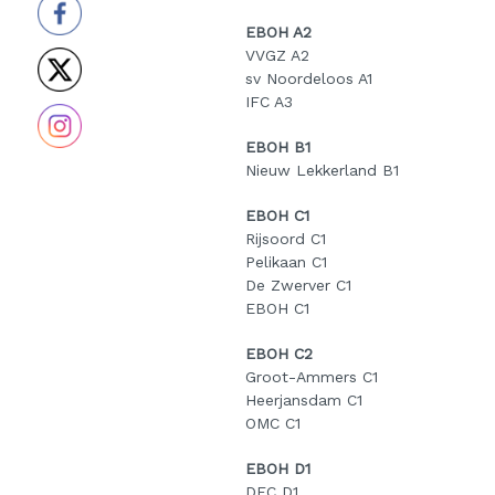
EBOH A2
VVGZ A2
sv Noordeloos A1
IFC A3
EBOH B1
Nieuw Lekkerland B1
EBOH C1
Rijsoord C1
Pelikaan C1
De Zwerver C1
EBOH C1
EBOH C2
Groot-Ammers C1
Heerjansdam C1
OMC C1
EBOH D1
DFC D1