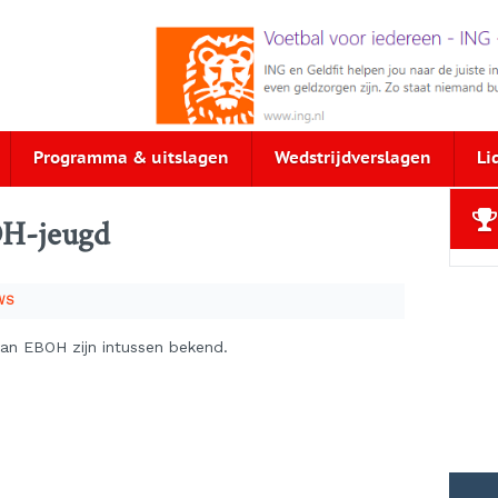
Programma & uitslagen
Wedstrijdverslagen
Li
OH-jeugd
WS
van EBOH zijn intussen bekend.