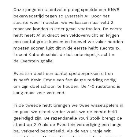
Onze jonge en talentvolle ploeg speelde een KNVB
bekerwedstrijd tegen sc
Everstein A1.
Door het
slechte weer moesten we verkassen naar veld 2
maar we konden in
ieder geval voetballen.
De eerste
helft heeft A1 al direct een veldoverwicht en krijgen
een aantal
grote kansen en hoewel we vaker hadden
moeten scoren lukt dit in de eerste
helft slechts 1x.
Luceni Kabbah schiet de bal onberispelijk achter
de
Everstein goalie.
Everstein deelt een aantal speldenprikken uit en
1x
heeft Kevin Emde een fabuleuze redding nodig
om zijn doel schoon te
houden. De 1-0 ruststand is
karig maar zeer verdiend.
In de tweede helft brengen we twee wisselspelers in
en gaan we direct
verder zoals we de eerste helft
geeindigd zijn. De razendsnelle Youri
Stolk brengt de
stand op 2-0 als de Everstein verdediging een lange
bal
verkeerd beoordeeld. Als de van Oranje Wit