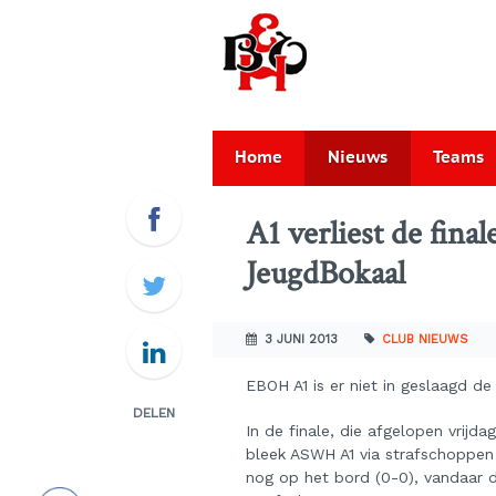
Home
Nieuws
Teams
A1 verliest de fina
JeugdBokaal
3 JUNI 2013
CLUB NIEUWS
EBOH A1 is er niet in geslaagd d
DELEN
In de finale, die afgelopen vrij
bleek ASWH A1 via strafschoppen
nog op het bord (0-0), vandaar 