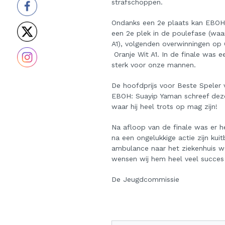
strafschoppen.
Ondanks een 2e plaats kan EBOH A
een 2e plek in de poulefase (waa
A1), volgenden overwinningen op O
Oranje Wit A1. In de finale was e
sterk voor onze mannen.
De hoofdprijs voor Beste Speler
EBOH: Suayip Yaman schreef deze 
waar hij heel trots op mag zijn!
Na afloop van de finale was er he
na een ongelukkige actie zijn k
ambulance naar het ziekenhuis wo
wensen wij hem heel veel succes 
De Jeugdcommissie