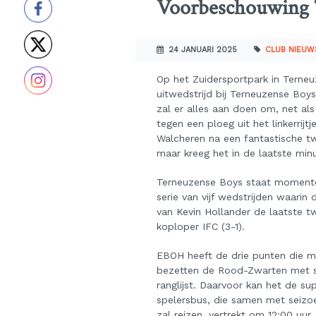
Voorbeschouwing 
24 JANUARI 2025
CLUB NIEUW
Op het Zuidersportpark in Terne
uitwedstrijd bij Terneuzense Boys
zal er alles aan doen om, net a
tegen een ploeg uit het linkerri
Walcheren na een fantastische tw
maar kreeg het in de laatste min
Terneuzense Boys staat momentee
serie van vijf wedstrijden waari
van Kevin Hollander de laatste t
koploper IFC (3-1).
EBOH heeft de drie punten die mo
bezetten de Rood-Zwarten met sl
ranglijst. Daarvoor kan het de su
spelersbus, die samen met seizoe
zal reizen, vertrekt om 12:00 uur.