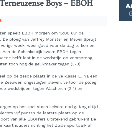
Terneuzense Boys – EBOH
S
uzen speelt EBOH morgen om 15:00 uur de
. De ploeg van Jeffrey Monster en Melvin Spruijt
ls vorige week, weer goed voor de dag te komen
jtje. Aan de Schenkeldijk kwam EBOH tegen
eede helft laat in de wedstrijd op voorsprong,
uten toch nog de gelijkmaker tegen (3-3).
l op de zesde plaats in de 2e klasse E. Na een
n de Zeeuwen ongeslagen bleven, verloor de ploeg
wee wedstrijden, tegen Walcheren (2-1) en
rgen op het spel staan keihard nodig. Nog altijd
echts vijf punten de laatste plaats op de
pport van alle EBOH’ers uitstekend gebruiken! De
nkaarthouders richting het Zuidersportpark af