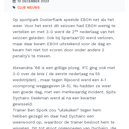
10 DECEMBER 2023
CLUB NIEUWS
Op sportpark Oosterflank speelde EBOH net als het
weer. Voor het eerst dit seizoen had EBOH weinig te
de
vertellen en met 3-0 werd de 2
nederlaag van het
seizoen geleden. Ook bij Spartaan’20 werd verloren,
maar daar kwam EBOH uitstekend voor de dag en
kwam het niet tot scoren door onder andere 2
penalty’s te missen.
Alexandria ’66 is een grillige ploeg. IFC ging ook met
3-0 over de knie ( de eerste nederlaag na 55
wedstrijden) , maar tegen Rijsoord werd een 4-1
voorsprong weggegeven (4-5). Nu hadden ze weer
een goede dag, met een merkwaardig incident. Spits
Dychairo Deekman werd al na een kwartier
gewisseld.
Trainer Ben Spork zou “uilskuiken” tegen hem
hebben gezegd en daar had Dychairo een
weerwoord op, waardoor de trainer besloot hem te
wisselen. Dit tot groot ongenoegen van Dychairo, die