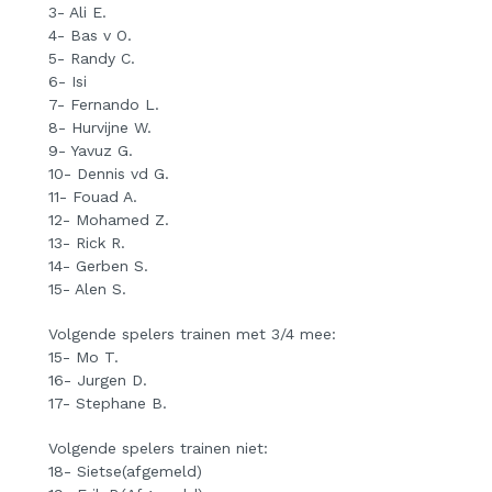
3- Ali E.
4- Bas v O.
5- Randy C.
6- Isi
7- Fernando L.
8- Hurvijne W.
9- Yavuz G.
10- Dennis vd G.
11- Fouad A.
12- Mohamed Z.
13- Rick R.
14- Gerben S.
15- Alen S.
Volgende spelers trainen met 3/4 mee:
15- Mo T.
16- Jurgen D.
17- Stephane B.
Volgende spelers trainen niet:
18- Sietse(afgemeld)