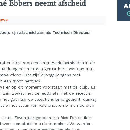
né Ebbers neemt afscheid
EUWS
bers zijn afscheid aan als Technisch Directeur
 oktober 2023 stop met mijn werkzaamheden in de
Ik draag het met een gerust hart over aan mijn
ank Wierks. Dat zijn 2 jonge jongens met
en een groot netwerk.
 we er op dit moment voorstaan met de club, als
zijn, zowel met de jeugd als met de selectie.
 het gat naar de selectie is bijna gedicht, dankzij
ssie met steun van vele anderen binnen de club.
elftal. Zeven jaar geleden zijn Ries Fok en ik in
H weer een stabiele club te maken. We werden
r alles in een stroomversnelling ging. De