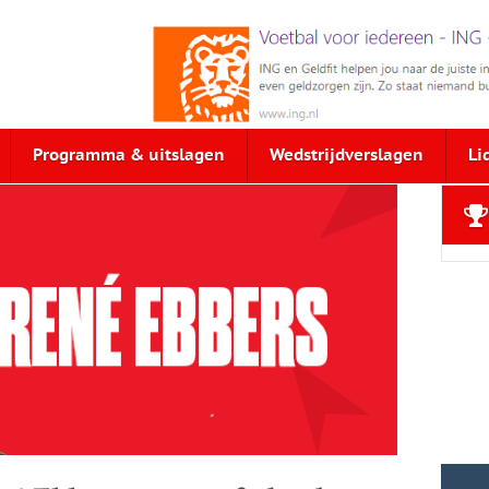
Programma & uitslagen
Wedstrijdverslagen
Li