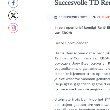
Succesvolle TD Re
30 SEPTEMBER 2023
CLUB NI
In een open brief kondigt René Eb
van EBOH:
Beste Sportvrienden,
Hierbij deel ik mee dat ik per 1
Technische Commissie van EBOH. 
opvolgers Joey Steenbakker en Fr
voetbalkennis, organisatietalent 
Ik ben er bijzonder trots op hoe
je ziet waar we vandaan gekomen 
De jeugd is gigantisch gegroeid en
het vele werk van de jeugdcommi
ste
Uitermate trots ben ik op het 1
een traject gestapt om van EBO
ste
het 1
jaar al kampioen, waardoo