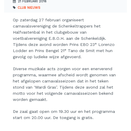
21 FEBRUARI 2016
CLUB NIEUWS
Op zaterdag 27 februari organiseert
carnavalsvereniging de Schenkeltrappers het
Halfvastenbal in het clubgebouw van
voetbalvereniging E.B.O.H. aan de Schenkeldijk.
e
Tijdens deze avond worden Prins EBO 23
Lorenzo
e
Lodder en Prins Bengel 21
Tano de Smit met hun
gevolg op ludieke wijze afgevoerd.
Diverse muzikale acts zorgen voor een enerverend
programma, waarmee afscheid wordt genomen van
het afgelopen carnavalsseizoen dat in het teken
stond van ‘Mardi Gras’. Tijdens deze avond zal het
motto voor het volgende carnavalsseizoen bekend
worden gemaakt.
De zaal gaat open om 19.30 uur en het programma
start om 20.00 uur. De toegang is gratis.