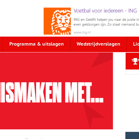
Programma & uitslagen
Wedstrijdverslagen
Li