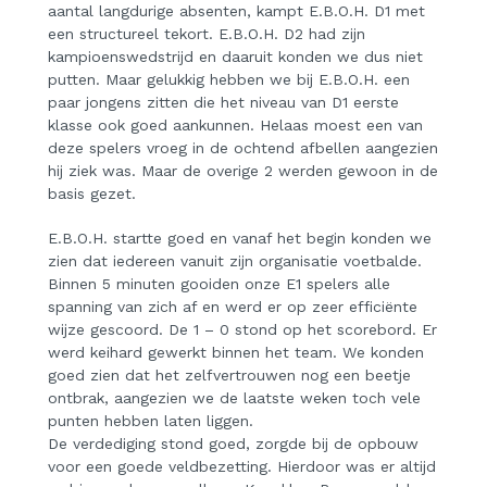
aantal langdurige absenten, kampt E.B.O.H. D1 met
een structureel tekort. E.B.O.H. D2 had zijn
kampioenswedstrijd en daaruit konden we dus niet
putten. Maar gelukkig hebben we bij E.B.O.H. een
paar jongens zitten die het niveau van D1 eerste
klasse ook goed aankunnen. Helaas moest een van
deze spelers vroeg in de ochtend afbellen aangezien
hij ziek was. Maar de overige 2 werden gewoon in de
basis gezet.
E.B.O.H. startte goed en vanaf het begin konden we
zien dat iedereen vanuit zijn organisatie voetbalde.
Binnen 5 minuten gooiden onze E1 spelers alle
spanning van zich af en werd er op zeer efficiënte
wijze gescoord. De 1 – 0 stond op het scorebord. Er
werd keihard gewerkt binnen het team. We konden
goed zien dat het zelfvertrouwen nog een beetje
ontbrak, aangezien we de laatste weken toch vele
punten hebben laten liggen.
De verdediging stond goed, zorgde bij de opbouw
voor een goede veldbezetting. Hierdoor was er altijd