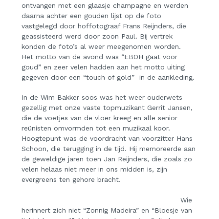
ontvangen met een glaasje champagne en werden
daarna achter een gouden lijst op de foto
vastgelegd door hoffotograaf Frans Reijnders, die
geassisteerd werd door zoon Paul. Bij vertrek
konden de foto’s al weer meegenomen worden.
Het motto van de avond was “EBOH gaat voor
goud” en zeer velen hadden aan het motto uiting
gegeven door een “touch of gold” in de aankleding.
In de Wim Bakker soos was het weer ouderwets
gezellig met onze vaste topmuzikant Gerrit Jansen,
die de voetjes van de vloer kreeg en alle senior
reünisten omvormden tot een muzikaal koor.
Hoogtepunt was de voordracht van voorzitter Hans
Schoon, die terugging in de tijd. Hij memoreerde aan
de geweldige jaren toen Jan Reijnders, die zoals zo
velen helaas niet meer in ons midden is, zijn
evergreens ten gehore bracht.
Wie
herinnert zich niet “Zonnig Madeira” en “Bloesje van