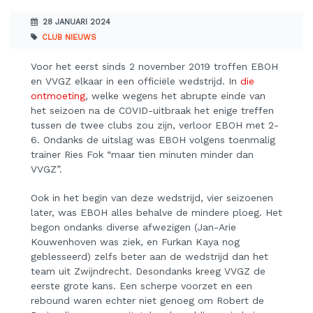
28 JANUARI 2024
CLUB NIEUWS
Voor het eerst sinds 2 november 2019 troffen EBOH
en VVGZ elkaar in een officiële wedstrijd. In
die
ontmoeting
, welke wegens het abrupte einde van
het seizoen na de COVID-uitbraak het enige treffen
tussen de twee clubs zou zijn, verloor EBOH met 2-
6. Ondanks de uitslag was EBOH volgens toenmalig
trainer Ries Fok “maar tien minuten minder dan
VVGZ”.
Ook in het begin van deze wedstrijd, vier seizoenen
later, was EBOH alles behalve de mindere ploeg. Het
begon ondanks diverse afwezigen (Jan-Arie
Kouwenhoven was ziek, en Furkan Kaya nog
geblesseerd) zelfs beter aan de wedstrijd dan het
team uit Zwijndrecht. Desondanks kreeg VVGZ de
eerste grote kans. Een scherpe voorzet en een
rebound waren echter niet genoeg om Robert de