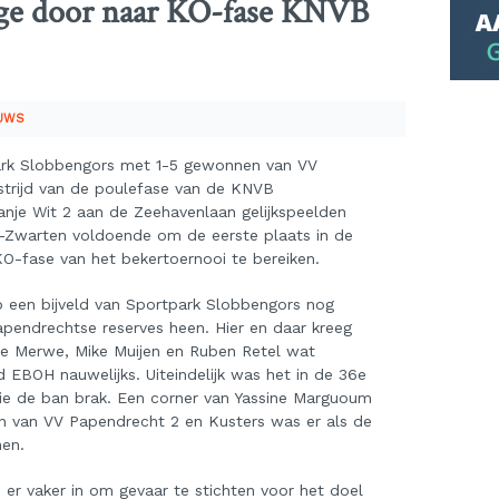
ge door naar KO-fase KNVB
EUWS
rk Slobbengors met 1-5 gewonnen van VV
strijd van de poulefase van de KNVB
anje Wit 2 aan de Zeehavenlaan gelijkspeelden
-Zwarten voldoende om de eerste plaats in de
O-fase van het bekertoernooi te bereiken.
 een bijveld van Sportpark Slobbengors nog
apendrechtse reserves heen. Hier en daar kreeg
de Merwe, Mike Muijen en Ruben Retel wat
d EBOH nauwelijks. Uiteindelijk was het in de 36e
die de ban brak. Een corner van Yassine Marguoum
 van VV Papendrecht 2 en Kusters was er als de
nen.
er vaker in om gevaar te stichten voor het doel