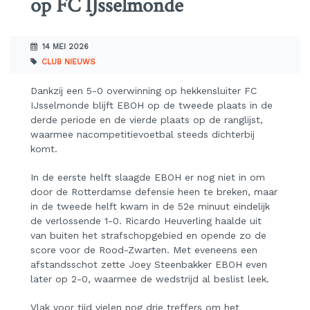
op FC IJsselmonde
14 MEI 2026
CLUB NIEUWS
Dankzij een 5-0 overwinning op hekkensluiter FC
IJsselmonde blijft EBOH op de tweede plaats in de
derde periode en de vierde plaats op de ranglijst,
waarmee nacompetitievoetbal steeds dichterbij
komt.
In de eerste helft slaagde EBOH er nog niet in om
door de Rotterdamse defensie heen te breken, maar
in de tweede helft kwam in de 52e minuut eindelijk
de verlossende 1-0. Ricardo Heuverling haalde uit
van buiten het strafschopgebied en opende zo de
score voor de Rood-Zwarten. Met eveneens een
afstandsschot zette Joey Steenbakker EBOH even
later op 2-0, waarmee de wedstrijd al beslist leek.
Vlak voor tijd vielen nog drie treffers om het