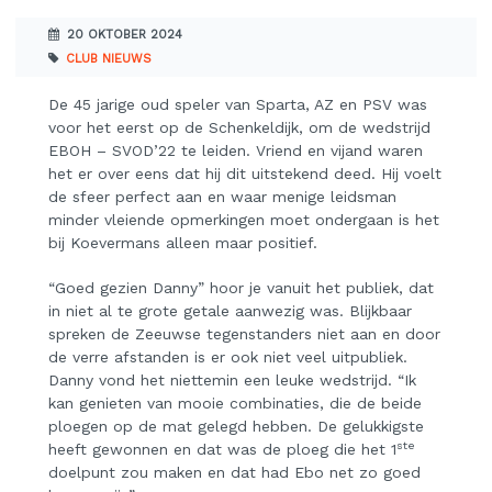
20 OKTOBER 2024
CLUB NIEUWS
De 45 jarige oud speler van Sparta, AZ en PSV was
voor het eerst op de Schenkeldijk, om de wedstrijd
EBOH – SVOD’22 te leiden. Vriend en vijand waren
het er over eens dat hij dit uitstekend deed. Hij voelt
de sfeer perfect aan en waar menige leidsman
minder vleiende opmerkingen moet ondergaan is het
bij Koevermans alleen maar positief.
“Goed gezien Danny” hoor je vanuit het publiek, dat
in niet al te grote getale aanwezig was. Blijkbaar
spreken de Zeeuwse tegenstanders niet aan en door
de verre afstanden is er ook niet veel uitpubliek.
Danny vond het niettemin een leuke wedstrijd. “Ik
kan genieten van mooie combinaties, die de beide
ploegen op de mat gelegd hebben. De gelukkigste
ste
heeft gewonnen en dat was de ploeg die het 1
doelpunt zou maken en dat had Ebo net zo goed